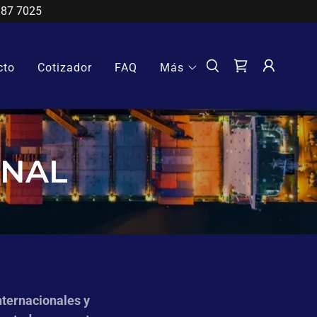
187 7025
cto
Cotizador
FAQ
Más
ONAL
nternacionales y