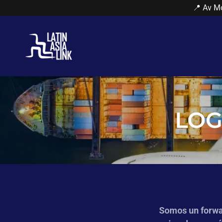
📍 Av M
LOG
Somos un forwar